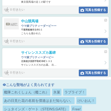
東京競馬場の近くの駅です
0 行きたい
写真を投稿する
中山競馬場
ウマ娘プリティーダービーー
千葉県船橋市古作1-1
こちらも描かれた
0 行きたい
写真を投稿する
サイレンススズカ墓碑
ウマ娘プリティーダービー
北海道沙流郡平取町本町１３２
サイレンススズカのお墓。 出…
0 行きたい
写真を投稿する
こんな聖地がよく見られてます
艦隊これくしょん（艦これ）
氷菓
ラブライブ！
あの日見た花の名前を僕達はまだ知らない。
けいおん！
シュタインズ・ゲート（STEINS;GATE）
Free!