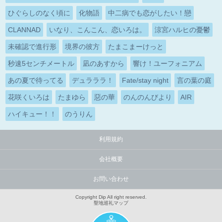
ひぐらしのなく頃に
化物語
中二病でも恋がしたい！戀
CLANNAD
いなり、こんこん、恋いろは。
涼宮ハルヒの憂鬱
未確認で進行形
境界の彼方
たまこまーけっと
秒速5センチメートル
凪のあすから
響け！ユーフォニアム
あの夏で待ってる
デュラララ！
Fate/stay night
言の葉の庭
花咲くいろは
たまゆら
惡の華
のんのんびより
AIR
ハイキュー！！
のうりん
利用規約
会社概要
お問い合わせ
Copyright Dip All right reserved.
聖地巡礼マップ