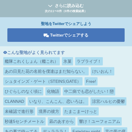
さらに読み込む
次の11〜0件（0件の検索結果）
聖地をTwitterでシェアしよう
Twitterでシェアする
こんな聖地がよく見られてます
艦隊これくしょん（艦これ）
氷菓
ラブライブ！
あの日見た花の名前を僕達はまだ知らない。
けいおん！
シュタインズ・ゲート（STEINS;GATE）
Free!
ひぐらしのなく頃に
化物語
中二病でも恋がしたい！戀
CLANNAD
いなり、こんこん、恋いろは。
涼宮ハルヒの憂鬱
未確認で進行形
境界の彼方
たまこまーけっと
秒速5センチメートル
凪のあすから
響け！ユーフォニアム
あの夏で待ってる
デュラララ！
Fate/stay night
言の葉の庭