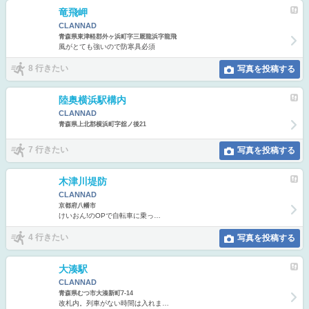
竜飛岬
CLANNAD
青森県東津軽郡外ヶ浜町字三厩龍浜字龍飛
風がとても強いので防寒具必須
8 行きたい
写真を投稿する
陸奥横浜駅構内
CLANNAD
青森県上北郡横浜町字舘ノ後21
7 行きたい
写真を投稿する
木津川堤防
CLANNAD
京都府八幡市
けいおん!のOPで自転車に乗っ…
4 行きたい
写真を投稿する
大湊駅
CLANNAD
青森県むつ市大湊新町7-14
改札内。列車がない時間は入れま…