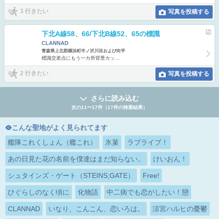
3 行きたい
写真を投稿する
下北A線58、66/下北B線52、65の標識
CLANNAD
青森県上北郡横浜町牛ノ沢川目および向平
標識交差点にもう一カ所背景カッ…
2 行きたい
写真を投稿する
さらに読み込む
次の11〜17件（17件の検索結果）
こんな聖地がよく見られてます
艦隊これくしょん（艦これ）
氷菓
ラブライブ！
あの日見た花の名前を僕達はまだ知らない。
けいおん！
シュタインズ・ゲート（STEINS;GATE）
Free!
ひぐらしのなく頃に
化物語
中二病でも恋がしたい！戀
CLANNAD
いなり、こんこん、恋いろは。
涼宮ハルヒの憂鬱