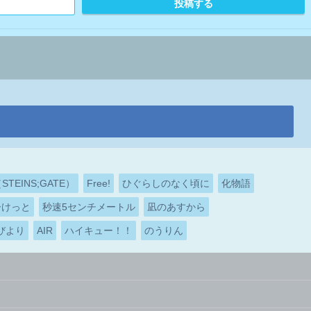
EINS;GATE）
Free!
ひぐらしのなく頃に
化物語
ーけっと
秒速5センチメートル
凪のあすから
びより
AIR
ハイキュー！！
のうりん