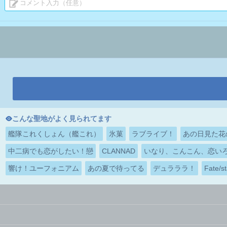
こんな聖地がよく見られてます
艦隊これくしょん（艦これ）
氷菓
ラブライブ！
あの日見た花
中二病でも恋がしたい！戀
CLANNAD
いなり、こんこん、恋い
響け！ユーフォニアム
あの夏で待ってる
デュラララ！
Fate/st