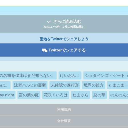
さらに読み込む
次の11〜0件（0件の検索結果）
聖地をTwitterでシェアしよう
Twitterでシェアする
の名前を僕達はまだ知らない。
けいおん！
シュタインズ・ゲート（ST
ろは。
涼宮ハルヒの憂鬱
未確認で進行形
境界の彼方
たまこま
ay night
言の葉の庭
花咲くいろは
たまゆら
惡の華
のんのん
利用規約
会社概要