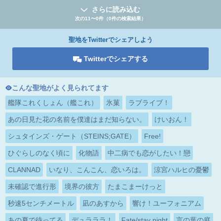
さらに読み込む
次の11〜0件（0件の検索結果）
聖地をTwitterでシェアしよう
Twitterでシェアする
こんな聖地がよく見られてます
艦隊これくしょん（艦これ）
氷菓
ラブライブ！
あの日見た花の名前を僕達はまだ知らない。
けいおん！
シュタインズ・ゲート（STEINS;GATE）
Free!
ひぐらしのなく頃に
化物語
中二病でも恋がしたい！戀
CLANNAD
いなり、こんこん、恋いろは。
涼宮ハルヒの憂鬱
未確認で進行形
境界の彼方
たまこまーけっと
秒速5センチメートル
凪のあすから
響け！ユーフォニアム
あの夏で待ってる
デュラララ！
Fate/stay night
言の葉の庭