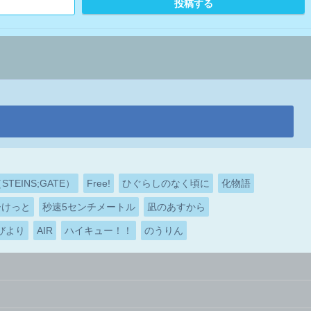
EINS;GATE）
Free!
ひぐらしのなく頃に
化物語
ーけっと
秒速5センチメートル
凪のあすから
びより
AIR
ハイキュー！！
のうりん