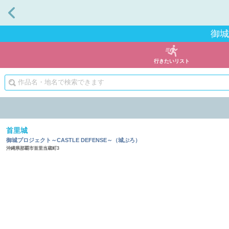
戻る
御城
行きたいリスト
首里城
御城プロジェクト～CASTLE DEFENSE～（城ぷろ）
沖縄県那覇市首里当蔵町3