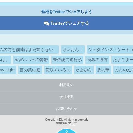
聖地をTwitterでシェアしよう
Twitterでシェアする
の名前を僕達はまだ知らない。
けいおん！
シュタインズ・ゲート（ST
ろは。
涼宮ハルヒの憂鬱
未確認で進行形
境界の彼方
たまこま
ay night
言の葉の庭
花咲くいろは
たまゆら
惡の華
のんのん
利用規約
会社概要
お問い合わせ
Copyright Dip All right reserved.
聖地巡礼マップ