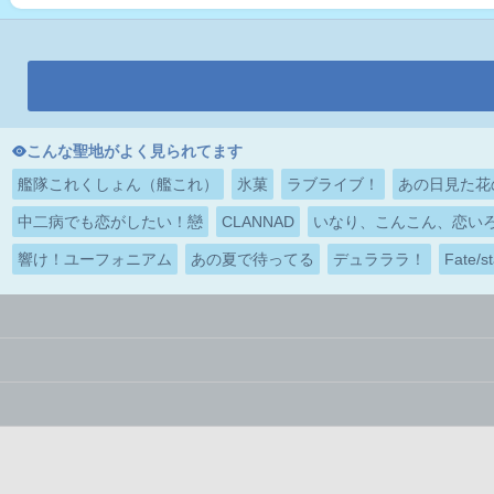
こんな聖地がよく見られてます
艦隊これくしょん（艦これ）
氷菓
ラブライブ！
あの日見た花
中二病でも恋がしたい！戀
CLANNAD
いなり、こんこん、恋い
響け！ユーフォニアム
あの夏で待ってる
デュラララ！
Fate/st