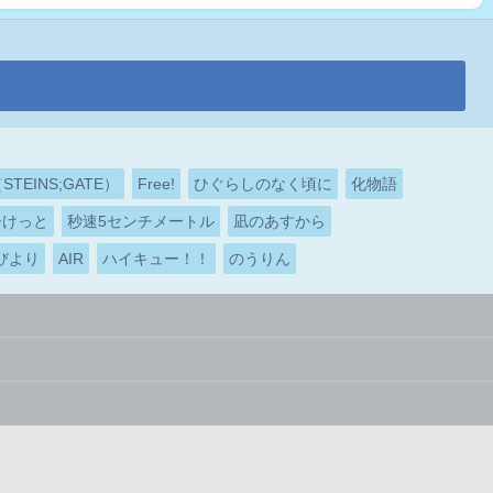
EINS;GATE）
Free!
ひぐらしのなく頃に
化物語
ーけっと
秒速5センチメートル
凪のあすから
びより
AIR
ハイキュー！！
のうりん