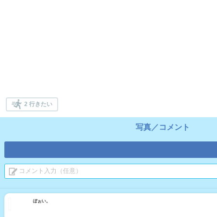
2 行きたい
写真／コメント
ぼぉい。