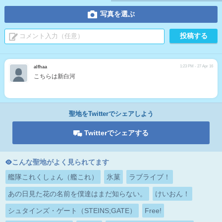
写真を選ぶ
1:23 PM - 27 Apr 16
alfhaa
こちらは新白河
聖地をTwitterでシェアしよう
Twitterでシェアする
こんな聖地がよく見られてます
艦隊これくしょん（艦これ）
氷菓
ラブライブ！
あの日見た花の名前を僕達はまだ知らない。
けいおん！
シュタインズ・ゲート（STEINS;GATE）
Free!