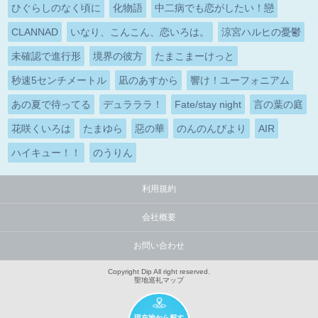
ひぐらしのなく頃に
化物語
中二病でも恋がしたい！戀
CLANNAD
いなり、こんこん、恋いろは。
涼宮ハルヒの憂鬱
未確認で進行形
境界の彼方
たまこまーけっと
秒速5センチメートル
凪のあすから
響け！ユーフォニアム
あの夏で待ってる
デュラララ！
Fate/stay night
言の葉の庭
花咲くいろは
たまゆら
惡の華
のんのんびより
AIR
ハイキュー！！
のうりん
利用規約
会社概要
お問い合わせ
Copyright Dip All right reserved.
聖地巡礼マップ
現在地から探す