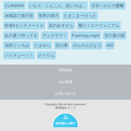
CLANNAD
いなり、こんこん、恋いろは。
涼宮ハルヒの憂鬱
未確認で進行形
境界の彼方
たまこまーけっと
秒速5センチメートル
凪のあすから
響け！ユーフォニアム
あの夏で待ってる
デュラララ！
Fate/stay night
言の葉の庭
花咲くいろは
たまゆら
惡の華
のんのんびより
AIR
ハイキュー！！
のうりん
利用規約
会社概要
お問い合わせ
Copyright Dip All right reserved.
聖地巡礼マップ
現在地から探す