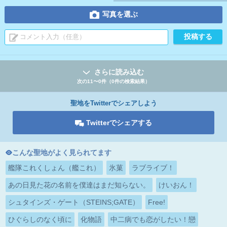
写真を選ぶ
さらに読み込む
次の11〜0件（0件の検索結果）
聖地をTwitterでシェアしよう
Twitterでシェアする
こんな聖地がよく見られてます
艦隊これくしょん（艦これ）
氷菓
ラブライブ！
あの日見た花の名前を僕達はまだ知らない。
けいおん！
シュタインズ・ゲート（STEINS;GATE）
Free!
ひぐらしのなく頃に
化物語
中二病でも恋がしたい！戀