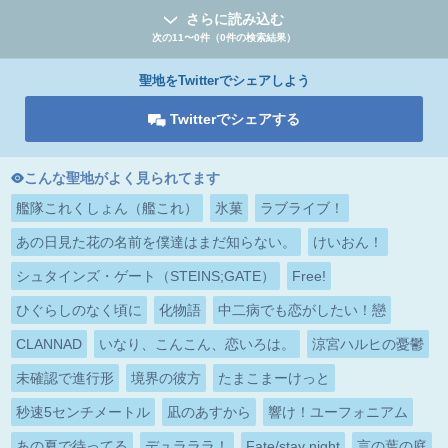
さらに読み込む
次の11〜0件（0件の検索結果）
聖地をTwitterでシェアしよう
Twitterでシェアする
こんな聖地がよく見られてます
艦隊これくしょん（艦これ）
氷菓
ラブライブ！
あの日見た花の名前を僕達はまだ知らない。
けいおん！
シュタインズ・ゲート（STEINS;GATE）
Free!
ひぐらしのなく頃に
化物語
中二病でも恋がしたい！戀
CLANNAD
いなり、こんこん、恋いろは。
涼宮ハルヒの憂鬱
未確認で進行形
境界の彼方
たまこまーけっと
秒速5センチメートル
凪のあすから
響け！ユーフォニアム
あの夏で待ってる
デュラララ！
Fate/stay night
言の葉の庭