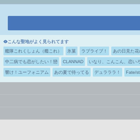
こんな聖地がよく見られてます
艦隊これくしょん（艦これ）
氷菓
ラブライブ！
あの日見た花
中二病でも恋がしたい！戀
CLANNAD
いなり、こんこん、恋い
響け！ユーフォニアム
あの夏で待ってる
デュラララ！
Fate/st