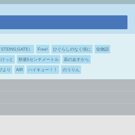
EINS;GATE）
Free!
ひぐらしのなく頃に
化物語
ーけっと
秒速5センチメートル
凪のあすから
びより
AIR
ハイキュー！！
のうりん