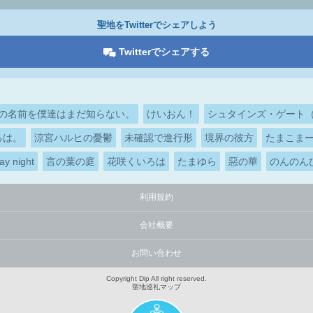
聖地をTwitterでシェアしよう
Twitterでシェアする
の名前を僕達はまだ知らない。
けいおん！
シュタインズ・ゲート（ST
ろは。
涼宮ハルヒの憂鬱
未確認で進行形
境界の彼方
たまこま
ay night
言の葉の庭
花咲くいろは
たまゆら
惡の華
のんのん
利用規約
会社概要
お問い合わせ
Copyright Dip All right reserved.
聖地巡礼マップ